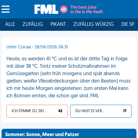
ALLE
ZUFÄLLIG
PIKANT
ZUFÄLLIG WÜRZIG
DIE SPI
Unter Cuicaa - 28/06/2026 06:31
Heute, es werden 41 °C und es ist der dritte Tag in Folge
mit über 38 °C. Trotz meiner Schutzmaßnahmen im
Gemüsegarten (sehr früh morgens und spät abends
gießen, weiße Vliesabdeckungen über den Beeten) muss
ich mir heute Morgen eingestehen: zum ersten Mal kann
ich Bohnen ernten, die schon gar sind. FML
ICH STIMME ZU, DEIN LEBEN IST SCHEISSE
42
DU HAST ES VERDIENT
17
Sommer: Sonne, Meer und Patzer