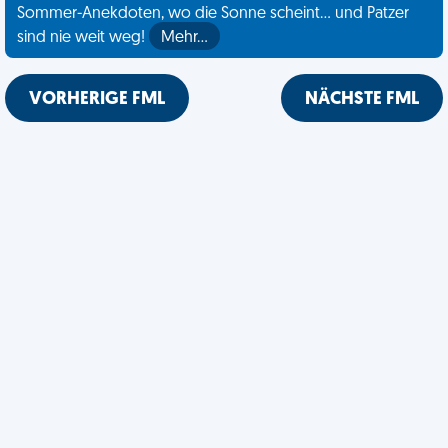
Sommer-Anekdoten, wo die Sonne scheint... und Patzer
sind nie weit weg!
Mehr…
VORHERIGE FML
NÄCHSTE FML