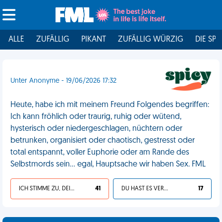
ALLE
ZUFÄLLIG
PIKANT
ZUFÄLLIG WÜRZIG
DIE SPI
Unter Anonyme - 19/06/2026 17:32
Heute, habe ich mit meinem Freund Folgendes begriffen:
Ich kann fröhlich oder traurig, ruhig oder wütend,
hysterisch oder niedergeschlagen, nüchtern oder
betrunken, organisiert oder chaotisch, gestresst oder
total entspannt, voller Euphorie oder am Rande des
Selbstmords sein… egal, Hauptsache wir haben Sex. FML
ICH STIMME ZU, DEIN LEBEN IST SCHEISSE
41
DU HAST ES VERDIENT
17