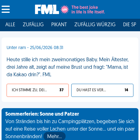
ALLE
ZUFÄLLIG
PIKANT
ZUFÄLLIG WÜRZIG
DIE SPI
Unter ram - 25/06/2026 08:31
Heute stille ich mein zweimonatiges Baby. Mein Ältester,
drei Jahre alt, zeigt auf meine Brust und fragt: "Mama, ist
da Kakao drin?". FML
ICH STIMME ZU, DEIN LEBEN IST SCHEISSE
37
DU HAST ES VERDIENT
14
Sommerferien: Sonne und Patzer
Von Stränden bis hin zu Campingplätzen, begeben Sie sich
auf eine Reise voller Lachen unter der Sonne... und ein paar
Sonnenbränden!
Mehr…