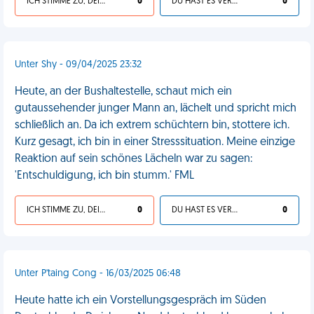
ICH STIMME ZU, DEIN LEBEN IST SCHEISSE
0
DU HAST ES VERDIENT
0
Unter Shy - 09/04/2025 23:32
Heute, an der Bushaltestelle, schaut mich ein
gutaussehender junger Mann an, lächelt und spricht mich
schließlich an. Da ich extrem schüchtern bin, stottere ich.
Kurz gesagt, ich bin in einer Stresssituation. Meine einzige
Reaktion auf sein schönes Lächeln war zu sagen:
'Entschuldigung, ich bin stumm.' FML
ICH STIMME ZU, DEIN LEBEN IST SCHEISSE
0
DU HAST ES VERDIENT
0
Unter P'taing Cong - 16/03/2025 06:48
Heute hatte ich ein Vorstellungsgespräch im Süden