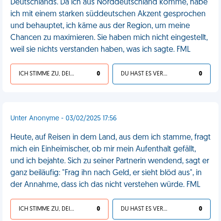
Deutschlands. Da ich aus Norddeutschland komme, habe
ich mit einem starken süddeutschen Akzent gesprochen
und behauptet, ich käme aus der Region, um meine
Chancen zu maximieren. Sie haben mich nicht eingestellt,
weil sie nichts verstanden haben, was ich sagte. FML
ICH STIMME ZU, DEIN LEBEN IST SCHEISSE
0
DU HAST ES VERDIENT
0
Unter Anonyme - 03/02/2025 17:56
Heute, auf Reisen in dem Land, aus dem ich stamme, fragt
mich ein Einheimischer, ob mir mein Aufenthalt gefällt,
und ich bejahte. Sich zu seiner Partnerin wendend, sagt er
ganz beiläufig: "Frag ihn nach Geld, er sieht blöd aus", in
der Annahme, dass ich das nicht verstehen würde. FML
ICH STIMME ZU, DEIN LEBEN IST SCHEISSE
0
DU HAST ES VERDIENT
0