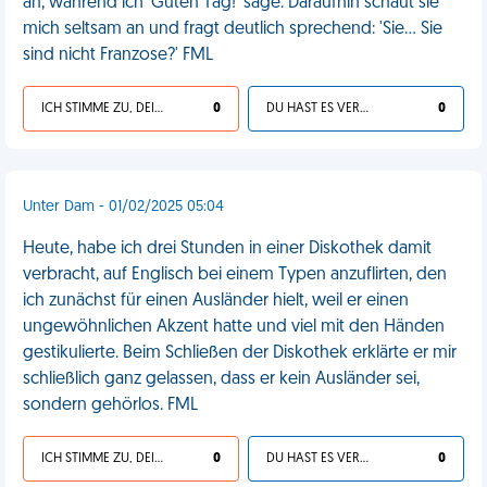
an, während ich 'Guten Tag!' sage. Daraufhin schaut sie
mich seltsam an und fragt deutlich sprechend: 'Sie... Sie
sind nicht Franzose?' FML
ICH STIMME ZU, DEIN LEBEN IST SCHEISSE
0
DU HAST ES VERDIENT
0
Unter Dam - 01/02/2025 05:04
Heute, habe ich drei Stunden in einer Diskothek damit
verbracht, auf Englisch bei einem Typen anzuflirten, den
ich zunächst für einen Ausländer hielt, weil er einen
ungewöhnlichen Akzent hatte und viel mit den Händen
gestikulierte. Beim Schließen der Diskothek erklärte er mir
schließlich ganz gelassen, dass er kein Ausländer sei,
sondern gehörlos. FML
ICH STIMME ZU, DEIN LEBEN IST SCHEISSE
0
DU HAST ES VERDIENT
0